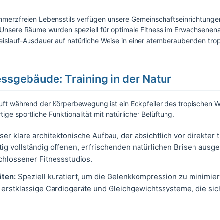
chmerzfreien Lebensstils verfügen unsere Gemeinschaftseinrichtunge
. Unsere Räume wurden speziell für optimale Fitness im Erwachsenena
-Kreislauf-Ausdauer auf natürliche Weise in einer atemberaubenden t
essgebäude: Training in der Natur
uft während der Körperbewegung ist ein Eckpfeiler des tropischen W
ge sportliche Funktionalität mit natürlicher Belüftung.
ser klare architektonische Aufbau, der absichtlich vor direkter
tig vollständig offenen, erfrischenden natürlichen Brisen ausgese
hlossener Fitnessstudios.
ten:
Speziell kuratiert, um die Gelenkkompression zu minimier
 erstklassige Cardiogeräte und Gleichgewichtssysteme, die sic