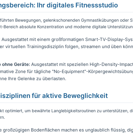
ngsbereich: Ihr digitales Fitnessstudio
, geführten Bewegungen, gelenkschonenden Gymnastikübungen oder
t-Bereich absolute Konzentration und moderne digitale Unterstützun
:
Ausgestattet mit einem großformatigen Smart-TV-Display-Syst
er virtuellen Trainingsdisziplin folgen, streamen und üben kön
e ohne Geräte:
Ausgestattet mit speziellen High-Density-Impa
ultimative Zone für tägliche "No-Equipment"-Körpergewichtsübung
ohne Ihre Gelenke zu überlasten.
sziplinen für aktive Beweglichkeit
kt optimiert, um bewährte Langlebigkeitsroutinen zu unterstützen, di
rn.
e großzügigen Bodenflächen machen es unglaublich flüssig, dig