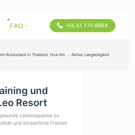
FAQ
+66 61 779 8884
rem Ruhestand in Thailand, Hua Hin
>
Aktive Langlebigkeit im Leo-Reso
raining und
eo Resort
e gesunde Lebensspanne zu
lität und körperliche Freiheit