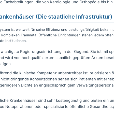
nd Fachabteilungen, die von Kardiologie und Orthopädie bis hin
rankenhäuser (Die staatliche Infrastruktur)
ystem ist weltweit für seine Effizienz und Leistungsfähigkeit bekann
d komplexen Traumata. Öffentliche Einrichtungen stehen jedem offen,
te Institutionen.
wichtigste Regierungseinrichtung in der Gegend. Sie ist mit sp
d wird von hochqualifizierten, staatlich geprüften Ärzten beset
tigen.
hrend die klinische Kompetenz unbestreitbar ist, priorisieren 
r nicht dringende Konsultationen sehen sich Patienten mit erheb
geringeren Dichte an englischsprachigem Verwaltungspersonal 
liche Krankenhäuser sind sehr kostengünstig und bieten ein un
e Notoperationen oder spezialisierte öffentliche Gesundheit