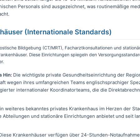
inischen Personals sind ausgezeichnet, was routinemäßige me
acht.
nhäuser (Internationale Standards)
stische Bildgebung (CT/MRT), Facharztkonsultationen und stationä
 Krankenhäuser. Diese Einrichtungen spiegeln den Versorgungsstandar
r.
 Hin:
Die wichtigste private Gesundheitseinrichtung der Region
aft wegen ihres umfangreichen Teams englischsprachiger Spe
ierter internationaler Koordinatorteams, die die Direktabrech
in weiteres bekanntes privates Krankenhaus im Herzen der Sta
he Abteilungen und stationäre Einrichtungen anbietet und seit l
iese Krankenhäuser verfügen über 24-Stunden-Notaufnahmen, 