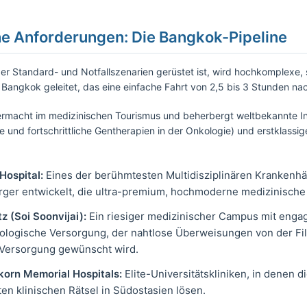
e Anforderungen: Die Bangkok-Pipeline
r Standard- und Notfallszenarien gerüstet ist, wird hochkomplexe, s
h Bangkok geleitet, das eine einfache Fahrt von 2,5 bis 3 Stunden nac
permacht im medizinischen Tourismus und beherbergt weltbekannte I
e und fortschrittliche Gentherapien in der Onkologie) und erstklassi
Hospital:
Eines der berühmtesten Multidisziplinären Krankenhäu
ürger entwickelt, die ultra-premium, hochmoderne medizinische
z (Soi Soonvijai):
Ein riesiger medizinischer Campus mit engag
ologische Versorgung, der nahtlose Überweisungen von der Filia
r Versorgung gewünscht wird.
gkorn Memorial Hospitals:
Elite-Universitätskliniken, in denen 
n klinischen Rätsel in Südostasien lösen.