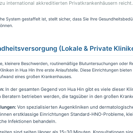
zu international akkreditierten Privatkrankenhäusern reicht.
e System gestaffelt ist, stellt sicher, dass Sie Ihre Gesundheitsbedü
können.
ndheitsversorgung (Lokale & Private Klinik
ge, kleinere Beschwerden, routinemäßige Blutuntersuchungen oder R
iniken in Hua Hin Ihre erste Anlaufstelle. Diese Einrichtungen biete
ufwand eines großen Krankenhauses.
n:
In der gesamten Gegend von Hua Hin gibt es viele dieser Kli
Beratern betrieben werden, die tagsüber in den großen Krank
ilungen:
Von spezialisierten Augenkliniken und dermatologische
önnen erstklassige Einrichtungen Standard-HNO-Probleme, kle
he Infektionen behandeln.
eiten sind selten länger als 15–30 Minuten. Konsultationen sin