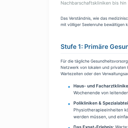
Nachbarschaftskliniken bis hin 
Das Verständnis, wie das medizinisch
mit völliger Seelenruhe bewältigen 
Stufe 1: Primäre Gesu
Für die tägliche Gesundheitsvorsor
Netzwerk von lokalen und privaten Kl
Wartezeiten oder den Verwaltungsa
Haus- und Facharztklinike
Wochenende von leitenden 
Polikliniken & Spezialabte
Physiotherapieeinheiten k
werden müssen, und einfac
Das Expat-Erlebnis:
Wartez