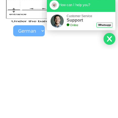
How can I help you?
Customer Service
Support
Online
Whatsapp