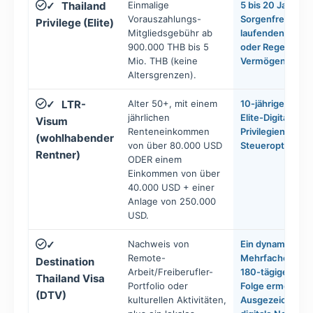
Thailand
Einmalige
5 bis 20 Jahre a
✓
Vorauszahlungs-
Sorgenfreiheit. 
Privilege (Elite)
Mitgliedsgebühr ab
laufenden Finan
900.000 THB bis 5
oder Regeln zur
Mio. THB (keine
Vermögenspfleg
Altersgrenzen).
LTR-
Alter 50+, mit einem
10-jährige Luxus
✓
jährlichen
Elite-Digital-Tra
Visum
Renteneinkommen
Privilegien und 
(wohlhabender
von über 80.000 USD
Steueroptimier
Rentner)
ODER einem
Einkommen von über
40.000 USD + einer
Anlage von 250.000
USD.
Nachweis von
Ein dynamischer
✓
Remote-
Mehrfacheinreis
Destination
Arbeit/Freiberufler-
180-tägige Aufen
Thailand Visa
Portfolio oder
Folge ermöglicht
(DTV)
kulturellen Aktivitäten,
Ausgezeichnet fü