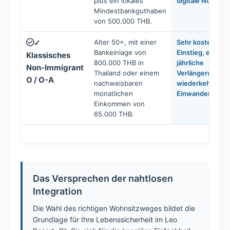
plus ein lokales
digitale Nomade
Mindestbankguthaben
von 500.000 THB.
Alter 50+, mit einer
Sehr kostengüns
✓
Bankeinlage von
Einstieg, erford
Klassisches
800.000 THB in
jährliche
Non-Immigrant
Thailand oder einem
Verlängerungssc
O / O-A
nachweisbaren
wiederkehrende
monatlichen
Einwanderungsp
Einkommen von
65.000 THB.
Das Versprechen der nahtlosen
Integration
Die Wahl des richtigen Wohnsitzweges bildet die
Grundlage für Ihre Lebenssicherheit im Leo