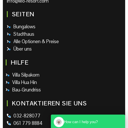
info@leo-resort.com
SEITEN
Bungalows
Stadthaus
Alle Optionen & Preise
Über uns
HILFE
Villa Silpakorn
Villa Hua Hin
Bau-Grundriss
KONTAKTIEREN SIE UNS
032-828077
How can I help you?
061 779 8884