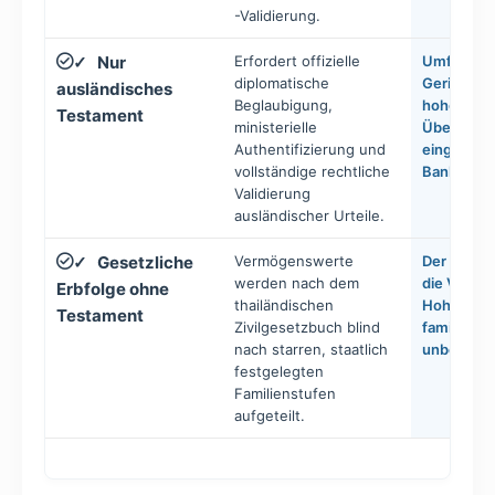
-Validierung.
Nur
Erfordert offizielle
Umfangre
✓
diplomatische
Gerichtsv
ausländisches
Beglaubigung,
hohe admin
Testament
ministerielle
Übersetz
Authentifizierung und
eingefrore
vollständige rechtliche
Bankgutha
Validierung
ausländischer Urteile.
Gesetzliche
Vermögenswerte
Der Staat 
✓
werden nach dem
die Vermö
Erbfolge ohne
thailändischen
Hohes Pote
Testament
Zivilgesetzbuch blind
familiäre 
nach starren, staatlich
unbeabsich
festgelegten
Familienstufen
aufgeteilt.