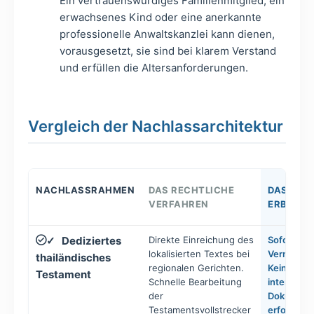
Ein vertrauenswürdiges Familienmitglied, ein
erwachsenes Kind oder eine anerkannte
professionelle Anwaltskanzlei kann dienen,
vorausgesetzt, sie sind bei klarem Verstand
und erfüllen die Altersanforderungen.
Vergleich der Nachlassarchitektur
NACHLASSRAHMEN
DAS RECHTLICHE
DAS ERGE
VERFAHREN
ERBEN
Dediziertes
Direkte Einreichung des
Sofortige,
✓
lokalisierten Textes bei
Vermögen
thailändisches
regionalen Gerichten.
Keine komp
Testament
Schnelle Bearbeitung
internatio
der
Dokument
Testamentsvollstrecker
erforderlic