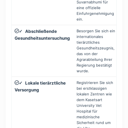
Suvarnabhumi für
eine offizielle
Einfuhrgenehmigung
ein.
Abschließende
Besorgen Sie sich ein
Inn
✓
internationales
10 
Gesundheitsuntersuchung
tierärztliches
der
Gesundheitszeugnis,
das von der
Agrarabteilung Ihrer
Regierung bestätigt
wurde.
Lokale tierärztliche
Registrieren Sie sich
Nac
✓
bei erstklassigen
Ank
Versorgung
lokalen Zentren wie
Hin
dem Kasetsart
University Vet
Hospital für
medizinische
Sicherheit rund um