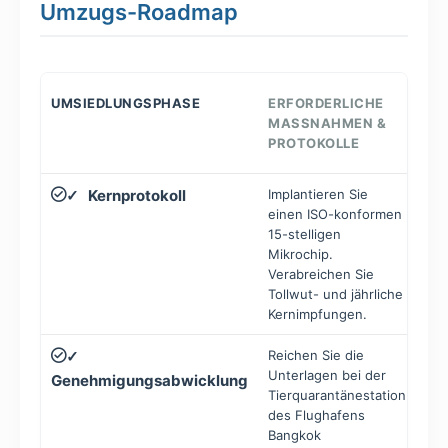
Umzugs-Roadmap
UMSIEDLUNGSPHASE
ERFORDERLICHE
ZI
MASSNAHMEN & P
ROTOKOLLE
Kernprotokoll
Implantieren Sie
Min
✓
einen ISO-konformen
Tag
15-stelligen
Abr
Mikrochip.
Verabreichen Sie
Tollwut- und jährliche
Kernimpfungen.
Reichen Sie die
7 –
✓
Unterlagen bei der
dem
Genehmigungsabwicklung
Tierquarantänestation
des Flughafens
Bangkok