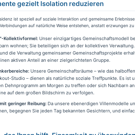
ente gezielt Isolation reduzieren
denz ist speziell auf soziale Interaktion und gemeinsame Erlebnisse
erbindungen auf natürliche Weise entstehen, anstatt erzwungen zu 
-Kollektivformel:
Unser einzigartiges Gemeinschaftsmodell bed
hbarn wohnen; Sie beteiligen sich an der kollektiven Verwaltu
nd die Verwaltung gemeinsamer Gemeinschaftsprojekte erhalte
nen aktiven Anteil an einer zielgerichteten Gruppe.
kerbereiche:
Unsere Gemeinschaftsräume – wie das halboffe
out-Studio – dienen als natürliche soziale Treffpunkte. Es ist 
en Dehnprogramm am Morgen zu treffen oder sich Nachbarn a
ne auf dem großen Bildschirm zu verfolgen.
mit geringer Reibung:
Da unsere ebenerdigen Villenmodelle u
hen, begegnen Sie jeden Tag bekannten Gesichtern, und einf