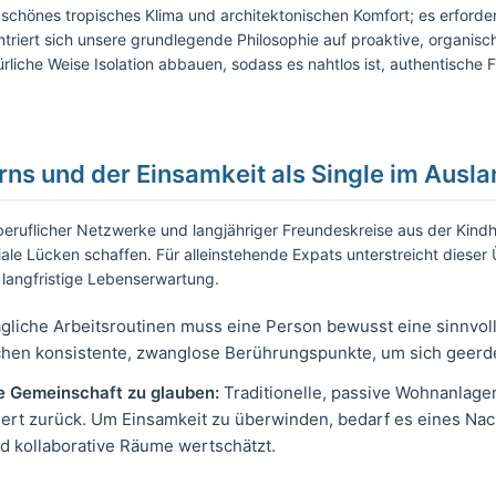
 schönes tropisches Klima und architektonischen Komfort; es erforder
triert sich unsere grundlegende Philosophie auf proaktive, organisc
liche Weise Isolation abbauen, sodass es nahtlos ist, authentische
terns und der Einsamkeit als Single im Ausl
beruflicher Netzwerke und langjähriger Freundeskreise aus der Kindh
ale Lücken schaffen. Für alleinstehende Expats unterstreicht dieser
ie langfristige Lebenserwartung.
gliche Arbeitsroutinen muss eine Person bewusst eine sinnvoll
en konsistente, zwanglose Berührungspunkte, um sich geerde
e Gemeinschaft zu glauben:
Traditionelle, passive Wohnanlagen
iert zurück. Um Einsamkeit zu überwinden, bedarf es eines Nac
 kollaborative Räume wertschätzt.