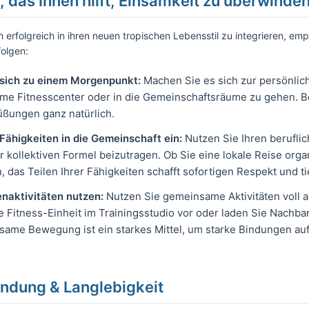
m, das Ihnen hilft, Einsamkeit zu überwinde
erfolgreich in ihren neuen tropischen Lebensstil zu integrieren, empf
olgen:
e sich zu einem Morgenpunkt:
Machen Sie es sich zur persönlic
me Fitnesscenter oder in die Gemeinschaftsräume zu gehen. Bes
üßungen ganz natürlich.
e Fähigkeiten in die Gemeinschaft ein:
Nutzen Sie Ihren berufli
 kollektiven Formel beizutragen. Ob Sie eine lokale Reise orga
n, das Teilen Ihrer Fähigkeiten schafft sofortigen Respekt und t
enaktivitäten nutzen:
Nutzen Sie gemeinsame Aktivitäten voll a
 Fitness-Einheit im Trainingsstudio vor oder laden Sie Nachba
same Bewegung ist ein starkes Mittel, um starke Bindungen au
bindung & Langlebigkeit