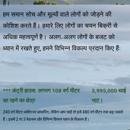
हैं।
हम
समान
सोच
और
मूल्यों
वाले
लोगों
को
जोड़ने
की
कोशिश
करते
हैं।
हमारे
लिए
लोगों
का
चयन
बिक्री
से
–
अधिक
महत्वपूर्ण
है।
अलग
अलग
लोगों
के
बजट
को
,
:
ध्यान
में
रखते
हुए
हमने
विभिन्न
विकल्प
प्रदान
किए
हैं
*** कंट्री हाउस: लगभग 108 वर्ग मीटर
3,995,000 थाई
का रहने का क्षेत्र
भाट।
240 वर्ग मीटर जमीन पर आधारित, लेकिन आप चाहें तो इसे 480 वर्ग मीटर तक बढ़ा सकते
हैं। इसमें 2 या 3 बेडरूम और विभिन्न किचन प्लान के विकल्प हैं।