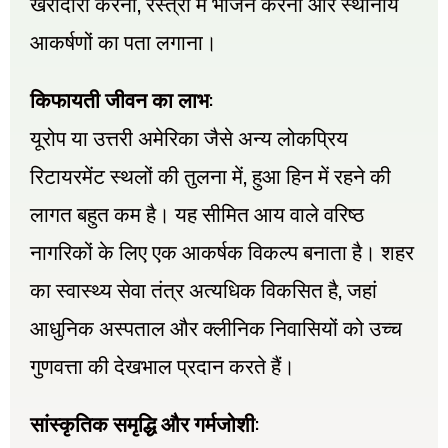
,
खरीदारी
करना
रेस्त्रां
में
भोजन
करना
और
स्थानीय
आकर्षणों
का
पता
लगाना।
:
किफायती
जीवन
का
लाभ
यूरोप
या
उत्तरी
अमेरिका
जैसे
अन्य
लोकप्रिय
,
रिटायरमेंट
स्थलों
की
तुलना
में
हुआ
हिन
में
रहने
की
लागत
बहुत
कम
है।
यह
सीमित
आय
वाले
वरिष्ठ
नागरिकों
के
लिए
एक
आकर्षक
विकल्प
बनाता
है।
शहर
,
का
स्वास्थ्य
सेवा
तंत्र
अत्यधिक
विकसित
है
जहां
आधुनिक
अस्पताल
और
क्लीनिक
निवासियों
को
उच्च
गुणवत्ता
की
देखभाल
प्रदान
करते
हैं।
:
सांस्कृतिक
समृद्धि
और
गर्मजोशी