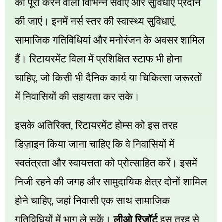
को
पूरा
करने
वाली
विभिन्न
सेवाएं
और
सुविधाएं
प्रदान
,
की
जाएं।
इनमें
नर्स
स्तर
की
स्वास्थ्य
सुविधाएं
सामाजिक
गतिविधियां
और
मनोरंजन
के
अवसर
शामिल
हैं।
रिटायरमेंट
विला
में
प्रशिक्षित
स्टाफ
भी
होना
,
चाहिए
जो
किसी
भी
दैनिक
कार्य
या
चिकित्सा
जरूरतों
में
निवासियों
की
सहायता
कर
सके।
,
इसके
अतिरिक्त
रिटायरमेंट
होम्स
को
इस
तरह
डिज़ाइन
किया
जाना
चाहिए
कि
वे
निवासियों
में
स्वतंत्रता
और
स्वायत्तता
को
प्रोत्साहित
करें।
इसमें
निजी
रहने
की
जगह
और
सामुदायिक
क्षेत्र
दोनों
शामिल
,
होने
चाहिए
जहां
निवासी
एक
साथ
सामाजिक
गतिविधियों
में
भाग
ले
सकें।
लीओ
रिज़ॉर्ट
इस
तरह
से