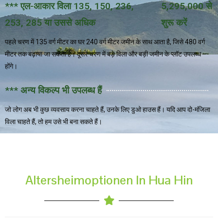
*** एल-आकार विला 135, 150, 236,
5,295,000 से
253, 285 या उससे अधिक
शुरू करें
पहले चरण में 135 वर्ग मीटर का घर 240 वर्ग मीटर जमीन के साथ आता है, जिसे 480 वर्ग
मीटर तक बढ़ाया जा सकता है। दूसरे चरण में बड़े विला और बड़ी जमीन के प्लॉट उपलब्ध
होंगे।
*** अन्य विकल्प भी उपलब्ध हैं
जो लोग अब भी कुछ व्यवसाय करना चाहते हैं, उनके लिए डुओ हाउस हैं। यदि आप दो-मंजिला
विला चाहते हैं, तो हम उसे भी बना सकते हैं।
Altersheimoptionen In Hua Hin