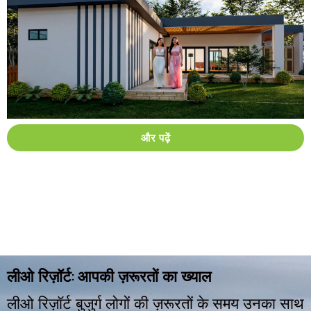
और पढ़ें
:
लीओ
रिज़ॉर्ट
आपकी
ज़रूरतों
का
ख्याल
लीओ
रिज़ॉर्ट
बुजुर्ग
लोगों
की
ज़रूरतों
के
समय
उनका
साथ