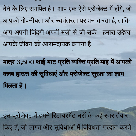
,
देने
के
लिए
समर्पित
है।
आप
एक
ऐसे
प्रोजेक्ट
में
होंगे
जो
,
आपको
गोपनीयता
और
स्वतंत्रता
प्रदान
करता
है
ताकि
आप
अपनी
जिंदगी
अपनी
मर्जी
से
जी
सकें।
हमारा
उद्देश्य
आपके
जीवन
को
आरामदायक
बनाना
है।
3,500
मात्र
थाई
भाट
प्रति
व्यक्ति
प्रति
माह
में
आपको
क्लब
हाउस
की
सुविधाएं
और
प्रोजेक्ट
सुरक्षा
का
लाभ
मिलता
है।
इस
प्रोजेक्ट
में
हमने
रिटायरमेंट
घरों
के
कई
स्तर
तैयार
,
किए
हैं
जो
लागत
और
सुविधाओं
में
विविधता
प्रदान
करते