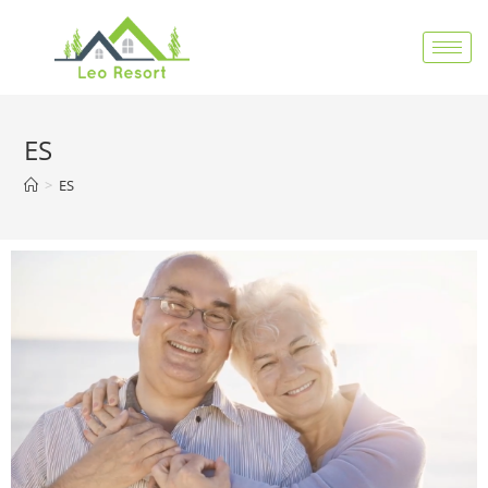
ES
>
ES