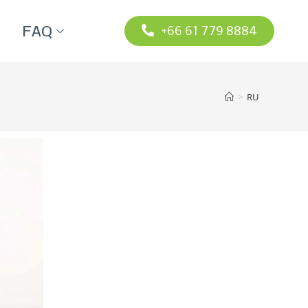
FAQ
+66 61 779 8884
>
RU