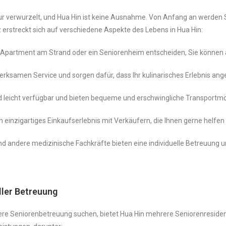
ultur verwurzelt, und Hua Hin ist keine Ausnahme. Von Anfang an werden 
 erstreckt sich auf verschiedene Aspekte des Lebens in Hua Hin:
 ein Apartment am Strand oder ein Seniorenheim entscheiden, Sie können
ksamen Service und sorgen dafür, dass Ihr kulinarisches Erlebnis ang
d leicht verfügbar und bieten bequeme und erschwingliche Transportmög
 einzigartiges Einkaufserlebnis mit Verkäufern, die Ihnen gerne helfen
 andere medizinische Fachkräfte bieten eine individuelle Betreuung und
ller Betreuung
ellere Seniorenbetreuung suchen, bietet Hua Hin mehrere Seniorenresi