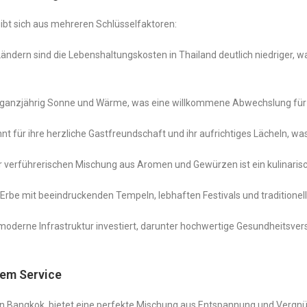
ibt sich aus mehreren Schlüsselfaktoren:
Ländern sind die Lebenshaltungskosten in Thailand deutlich niedriger, 
 ganzjährig Sonne und Wärme, was eine willkommene Abwechslung für di
nt für ihre herzliche Gastfreundschaft und ihr aufrichtiges Lächeln, 
er verführerischen Mischung aus Aromen und Gewürzen ist ein kulinarisc
s Erbe mit beeindruckenden Tempeln, lebhaften Festivals und traditione
 moderne Infrastruktur investiert, darunter hochwertige Gesundheitsv
hem Service
n Bangkok, bietet eine perfekte Mischung aus Entspannung und Vergnüge