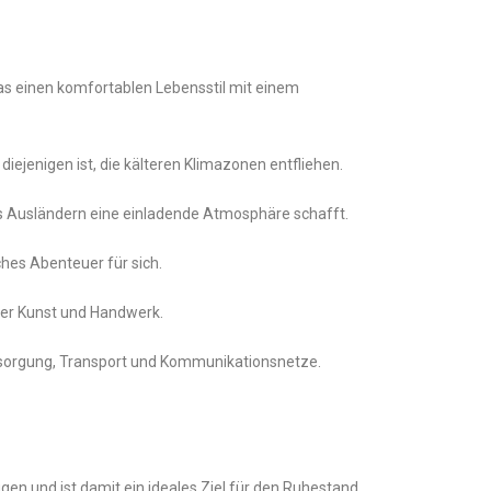
was einen komfortablen Lebensstil mit einem
ejenigen ist, die kälteren Klimazonen entfliehen.
was Ausländern eine einladende Atmosphäre schafft.
hes Abenteuer für sich.
ller Kunst und Handwerk.
ersorgung, Transport und Kommunikationsnetze.
n und ist damit ein ideales Ziel für den Ruhestand.