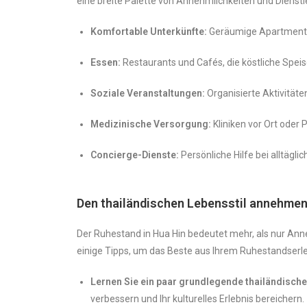
eine breite Palette von Annehmlichkeiten und Dienstl
Komfortable Unterkünfte:
Geräumige Apartments
Essen:
Restaurants und Cafés, die köstliche Spei
Soziale Veranstaltungen:
Organisierte Aktivität
Medizinische Versorgung:
Kliniken vor Ort oder
Concierge-Dienste:
Persönliche Hilfe bei alltägl
Den thailändischen Lebensstil annehme
Der Ruhestand in Hua Hin bedeutet mehr, als nur Ann
einige Tipps, um das Beste aus Ihrem Ruhestandserl
Lernen Sie ein paar grundlegende thailändische
verbessern und Ihr kulturelles Erlebnis bereichern.