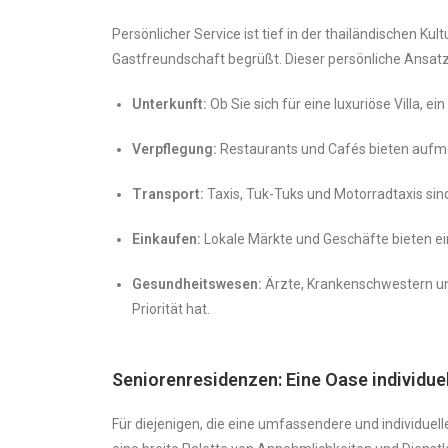
Persönlicher Service ist tief in der thailändischen K
Gastfreundschaft begrüßt. Dieser persönliche Ansatz
Unterkunft:
Ob Sie sich für eine luxuriöse Villa,
Verpflegung:
Restaurants und Cafés bieten aufmer
Transport:
Taxis, Tuk-Tuks und Motorradtaxis sin
Einkaufen:
Lokale Märkte und Geschäfte bieten ein
Gesundheitswesen:
Ärzte, Krankenschwestern und
Priorität hat.
Seniorenresidenzen: Eine Oase individue
Für diejenigen, die eine umfassendere und individu