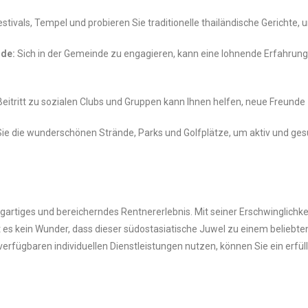
tivals, Tempel und probieren Sie traditionelle thailändische Gerichte, u
nde:
Sich in der Gemeinde zu engagieren, kann eine lohnende Erfahrung 
eitritt zu sozialen Clubs und Gruppen kann Ihnen helfen, neue Freunde 
ie die wunderschönen Strände, Parks und Golfplätze, um aktiv und ges
zigartiges und bereicherndes Rentnererlebnis. Mit seiner Erschwinglic
s kein Wunder, dass dieser südostasiatische Juwel zu einem beliebten 
erfügbaren individuellen Dienstleistungen nutzen, können Sie ein erfül