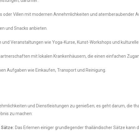
eistungen, darunter:
 oder Villen mit modernen Annehmlichkeiten und atemberaubender Au
sen und Snacks anbieten.
en und Veranstaltungen wie Yoga-Kurse, Kunst-Workshops und kulturelle
 Partnerschaften mit lokalen Krankenhäusern, die einen einfachen Zug
ichen Aufgaben wie Einkaufen, Transport und Reinigung.
n
ehmlichkeiten und Dienstleistungen zu genießen; es geht darum, die t
ebnis zu machen:
 Sätze:
Das Erlernen einiger grundlegender thailändischer Sätze kann 