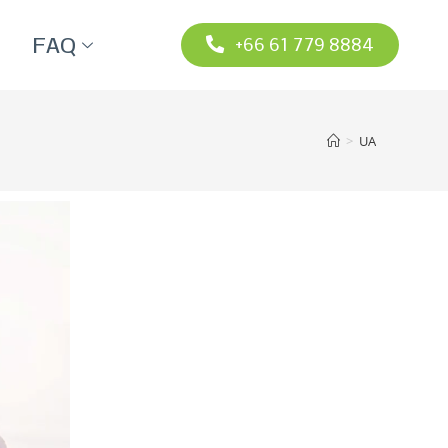
FAQ
+66 61 779 8884
>
UA