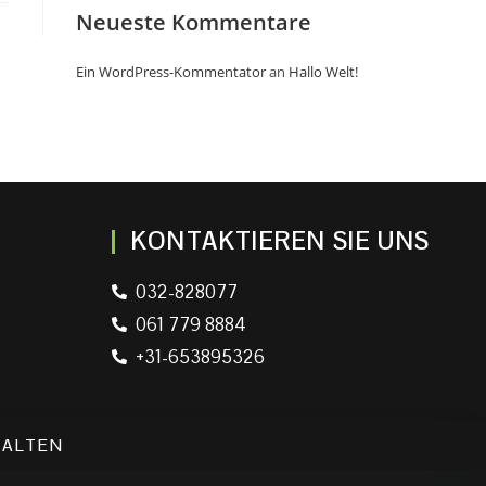
Neueste Kommentare
Ein WordPress-Kommentator
an
Hallo Welt!
KONTAKTIEREN SIE UNS
032-828077
061 779 8884
+31-653895326
HALTEN