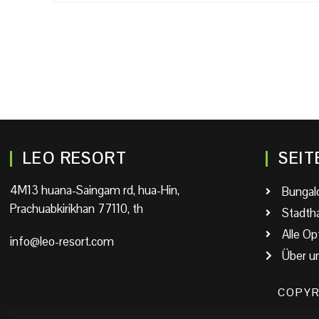
LEO RESORT
SEIT
4M13 huana-Saingam rd, hua-Hin,
Bungal
Prachuabkirikhan 77110, th
Stadth
Alle Op
info@leo-resort.com
Über u
COPYR